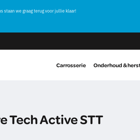
s staan we graag terug voor jullie klaar!
Carrosserie
Onderhoud & herst
re Tech Active STT