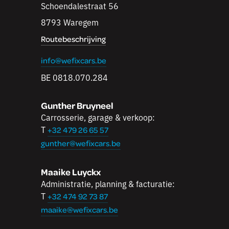
Schoendalestraat 56
8793 Waregem
Routebeschrijving
info@wefixcars.be
BE 0818.070.284
Gunther Bruyneel
Carrosserie, garage & verkoop:
T
+32 479 26 65 57
gunther@wefixcars.be
Maaike Luyckx
Administratie, planning & facturatie:
T
+32 474 92 73 87
maaike@wefixcars.be