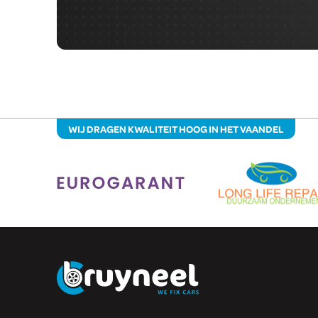
WIJ DRAGEN KWALITEIT HOOG IN HET VAANDEL