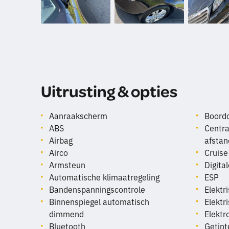
Uitrusting & opties
Aanraakscherm
Boord
ABS
Centra
Airbag
afstan
Airco
Cruise
Armsteun
Digita
Automatische klimaatregeling
ESP
Bandenspanningscontrole
Elektr
Binnenspiegel automatisch
Elektr
dimmend
Elektr
Bluetooth
Getin