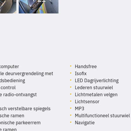
computer
Handsfree
le deurvergrendeling met
Isofix
dsbediening
LED Dagrijverlichting
 control
Lederen stuurwiel
le radio-ontvangst
Lichtmetalen velgen
Lichtsensor
isch verstelbare spiegels
MP3
ische ramen
Multifunctioneel stuurwiel
onische parkeerrem
Navigatie
te ramen