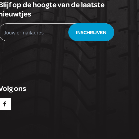
Blijf op de hoogte van de laatste
nieuwtjes
Leave
INSCHRIJVEN
this
field
blank
Volg ons