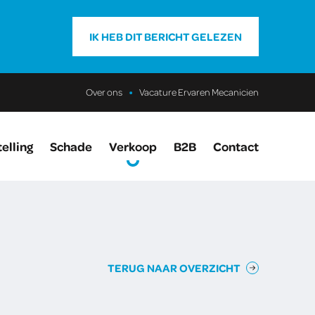
IK HEB DIT BERICHT GELEZEN
Over ons
Vacature Ervaren Mecanicien
elling
Schade
Verkoop
B2B
Contact
TERUG NAAR OVERZICHT